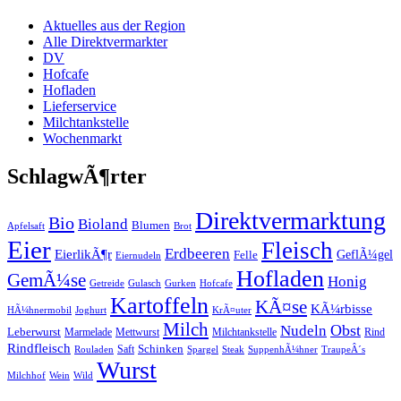
Aktuelles aus der Region
Alle Direktvermarkter
DV
Hofcafe
Hofladen
Lieferservice
Milchtankstelle
Wochenmarkt
SchlagwÃ¶rter
Direktvermarktung
Bio
Bioland
Blumen
Apfelsaft
Brot
Eier
Fleisch
Erdbeeren
EierlikÃ¶r
GeflÃ¼gel
Felle
Eiernudeln
Hofladen
GemÃ¼se
Honig
Getreide
Gulasch
Gurken
Hofcafe
Kartoffeln
KÃ¤se
KÃ¼rbisse
HÃ¼hnermobil
Joghurt
KrÃ¤uter
Milch
Obst
Nudeln
Leberwurst
Marmelade
Mettwurst
Milchtankstelle
Rind
Rindfleisch
Schinken
Saft
Rouladen
Spargel
Steak
SuppenhÃ¼hner
TraupeÂ´s
Wurst
Milchhof
Wein
Wild