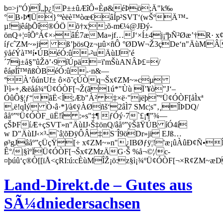
b¤>j”Ó)Î„þ¿!P±±ûÆîÔ«Èø&éÞö;Ä"k‰
°B›Þ¶Ü}°ªèëè™òœ€âÍp²SVT‘(wŠºÄ™­
µ!jêáþÕî®ÓÖ õ†x¦;õ-m€¼@JÐý­
önQ+¦¤îÕºÁ¢×›âÉ7æMa»jf…­J‘×Í±4j¡ªþÑ²Øæ’†R· x
íƒcˆZM~»ji ß’þösQz¬µû×ñÔ °ØDW¬Ž3çDe‘n"ÄùM
ÿåéÝà™í•ÚBéÓ:û-²uÄùIJ’é
´7j±å§”ûŽð’‹9íÚpä=ï'mŠùANÂÞ­£=/
êáøÍî™ñßÒBéÓ:û-·n&—
°À’ôúnUf± ô×õ˜çÚÒq¬Šx¢ZM~»
cµ
Ï¹ì»+,&ëåá¾ºÜ¢ÓÒF[¬Ž(ã1ú*"Ùù Ï’¥ò"J‘–
ÓûÔ§¦ƒ“ãË<Ì;Æb"À² ‡×ë·"jëþ”ºÜ¢ÓÒF[åÌxª
,ë!qÌý Ò›â·*]/à¢ÿÀØñš‘2âÌ7 SMc¦s"‚¸ÎÞ­­DQ/
âåº”ºÜ¢ÓÒF_üË!î :»s"‡¶ ƒÓý·7`£¡¶”¾—
çŠÞFíÆ+çSVT»n"ÄùIJ‹Š‡önQ/âåº”ÿŠãŸÚB íÓ4í
w D"ÄùIJ‹×­³-`â¦õÐÿÔÂ‡S¨Î9öDr»ji EJß…
ø³gJâåº”çÜçŸ[÷ x¢ZM~»n"¿IBØƒÿ¦!'æ¡ûÀûÐ¢Ñ•
Ê­°/|§ìºÏÜ¢ÓÒF[¬Šx¢ZMzÄG·Š %å¬©¦/c­
¤þúû‘ç®Ò[[ïÅ<çRI:ú:cÈùMÎŽ¡ö:z§ì¡¾ºÜ¢ÓÒF[¬×R¢ZM~æ
Land-Direkt.de – Gutes aus
SÃ¼dniedersachsen