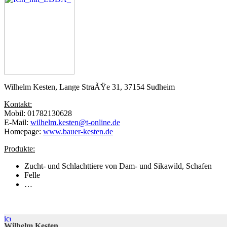
Wilhelm Kesten, Lange StraÃŸe 31, 37154 Sudheim
Kontakt:
Mobil: 01782130628
E-Mail:
wilhelm.kesten@t-online.de
Homepage:
www.bauer-kesten.de
Produkte:
Zucht- und Schlachttiere von Dam- und Sikawild, Schafen
Felle
…
Wilhelm Kesten