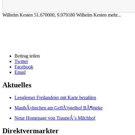
Wilhelm Kesten
51.670000
,
9.979180
Wilhelm Kesten mehr...
Beitrag teilen
Twitter
Facebook
Email
Aktuelles
Lenglerner Freilandeier mit Karte bezahlen
MasthÃ¤hnchen am GeflÃ¼gelhof BÃ¶meke
Neue Homepage von TraupeÂ´s Milchhof
Direktvermarkter